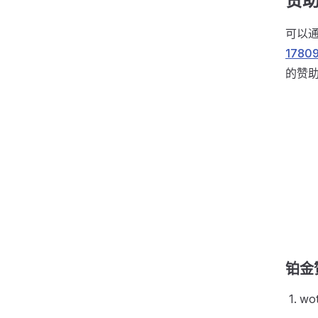
赞
可以通
1780
的赞
铂金
wo