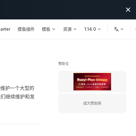
arter
摸鱼插件
模板
资源
1.14.0
赞助位
https://license.ruoy
但是维护一个大型的
我们继续维护和发
成为赞助商