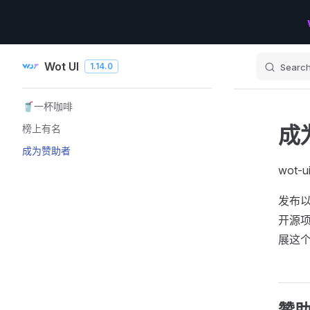
Skip to content
Wot UI
1.14.0
Searc
Sidebar Navigation
🥤一杯咖啡
成
榜上有名
成为赞助者
wot
发布以
开源
展这