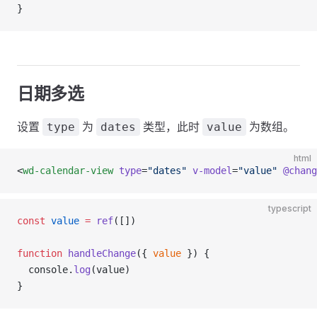
}
日期多选
设置
为
类型，此时
为数组。
type
dates
value
html
<
wd-calendar-view
 type
=
"dates"
 v-model
=
"value"
 @chang
typescript
const
 value
 =
 ref
([])
function
 handleChange
({ 
value
 }) {
  console.
log
(value)
}