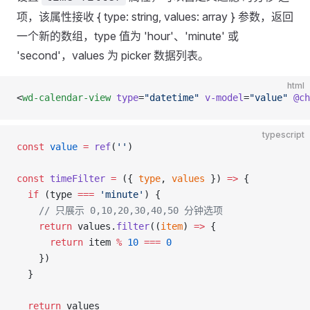
项，该属性接收 { type: string, values: array } 参数，返回
一个新的数组，type 值为 'hour'、'minute' 或
'second'，values 为 picker 数据列表。
html
<
wd-calendar-view
 type
=
"datetime"
 v-model
=
"value"
 @ch
typescript
const
 value
 =
 ref
(
''
)
const
 timeFilter
 =
 ({ 
type
, 
values
 }) 
=>
 {
  if
 (type 
===
 'minute'
) {
    // 只展示 0,10,20,30,40,50 分钟选项
    return
 values.
filter
((
item
) 
=>
 {
      return
 item 
%
 10
 ===
 0
    })
  }
  return
 values