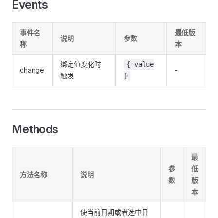
Events
事件名
最低版
说明
参数
称
本
绑定值变化时
{ value
change
-
触发
}
Methods
最
参
低
方法名称
说明
数
版
本
使当前日期或者选中日