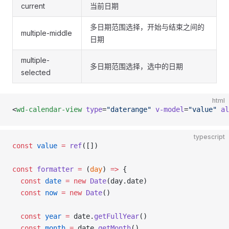
current
当前日期
多日期范围选择，开始与结束之间的
multiple-middle
日期
multiple-
多日期范围选择，选中的日期
selected
html
<
wd-calendar-view
 type
=
"daterange"
 v-model
=
"value"
 al
typescript
const
 value
 =
 ref
([])
const
 formatter
 =
 (
day
) 
=>
 {
  const
 date
 =
 new
 Date
(day.date)
  const
 now
 =
 new
 Date
()
  const
 year
 =
 date.
getFullYear
()
  const
 month
 =
 date.
getMonth
()