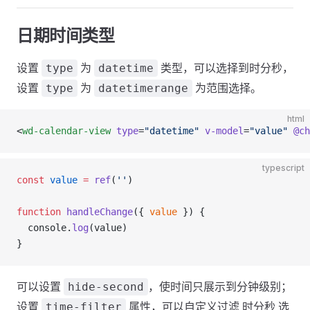
日期时间类型
设置
为
类型，可以选择到时分秒，
type
datetime
设置
为
为范围选择。
type
datetimerange
html
<
wd-calendar-view
 type
=
"datetime"
 v-model
=
"value"
 @ch
typescript
const
 value
 =
 ref
(
''
)
function
 handleChange
({ 
value
 }) {
  console.
log
(value)
}
可以设置
，使时间只展示到分钟级别；
hide-second
设置
属性，可以自定义过滤 时分秒 选
time-filter