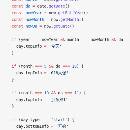
  const
 da
 =
 date.
getDate
()
  const
 nowYear
 =
 now.
getFullYear
()
  const
 nowMonth
 =
 now.
getMonth
()
  const
 nowDa
 =
 now.
getDate
()
  if
 (year 
===
 nowYear 
&&
 month 
===
 nowMonth 
&&
 da 
==
    day.topInfo 
=
 '今天'
  }
  if
 (month 
===
 5
 &&
 da 
===
 18
) {
    day.topInfo 
=
 '618大促'
  }
  if
 (month 
===
 10
 &&
 da 
===
 11
) {
    day.topInfo 
=
 '京东双11'
  }
  if
 (day.type 
===
 'start'
) {
    day.bottomInfo 
=
 '开始'