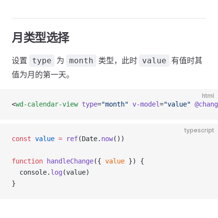
月类型选择
设置
为
类型，此时
有值时其
type
month
value
值为月的第一天。
html
<
wd-calendar-view
 type
=
"month"
 v-model
=
"value"
 @chang
typescript
const
 value
 =
 ref
(Date.
now
())
function
 handleChange
({ 
value
 }) {
  console.
log
(value)
}