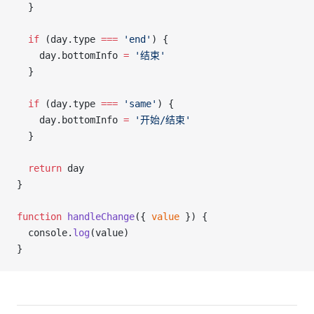
  }
  if
 (day.type 
===
 'end'
) {
    day.bottomInfo 
=
 '结束'
  }
  if
 (day.type 
===
 'same'
) {
    day.bottomInfo 
=
 '开始/结束'
  }
  return
 day
}
function
 handleChange
({ 
value
 }) {
  console.
log
(value)
}