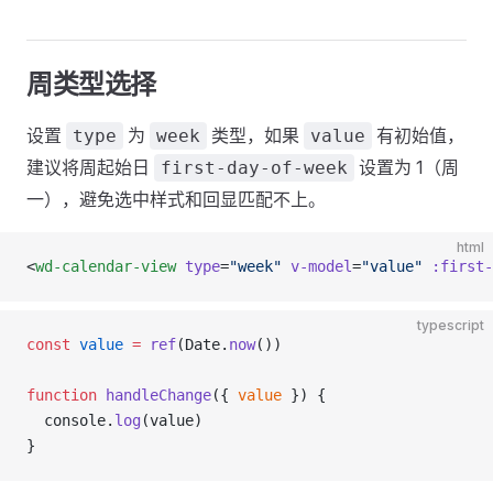
周类型选择
设置
为
类型，如果
有初始值，
type
week
value
建议将周起始日
设置为 1（周
first-day-of-week
一），避免选中样式和回显匹配不上。
html
<
wd-calendar-view
 type
=
"week"
 v-model
=
"value"
 :first-
typescript
const
 value
 =
 ref
(Date.
now
())
function
 handleChange
({ 
value
 }) {
  console.
log
(value)
}