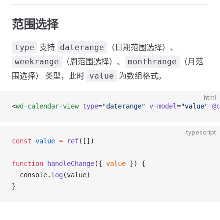
范围选择
支持
（日期范围选择）、
type
daterange
（周范围选择）、
（月范
weekrange
monthrange
围选择） 类型，此时
为数组格式。
value
html
<
wd-calendar-view
 type
=
"daterange"
 v-model
=
"value"
 @c
typescript
const
 value
 =
 ref
([])
function
 handleChange
({ 
value
 }) {
  console.
log
(value)
}