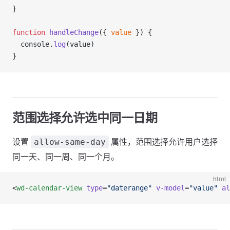
}
function
 handleChange
({ 
value
 }) {
  console.
log
(value)
}
范围选择允许选中同一日期
设置
属性，范围选择允许用户选择
allow-same-day
同一天、同一周、同一个月。
html
<
wd-calendar-view
 type
=
"daterange"
 v-model
=
"value"
 al