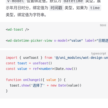
设置绑定值，默认为
类型，展
v-model
datetime
示年月日时分，绑定值为
类型，如果为
时间戳
time
类型，绑定值为字符串。
html
<
wd-toast
 />
<
wd-datetime-picker-view
 v-model
=
"value"
 label
=
"日期选
typescript
import
 { useToast } 
from
 '@/uni_modules/wot-design-un
const
 toast
 =
 useToast
()
const
 value
 =
 ref
<
number
>(Date.
now
())
function
 onChange1
({ 
value
 }) {
  toast.
show
(
'选择了'
 +
 new
 Date
(value))
}