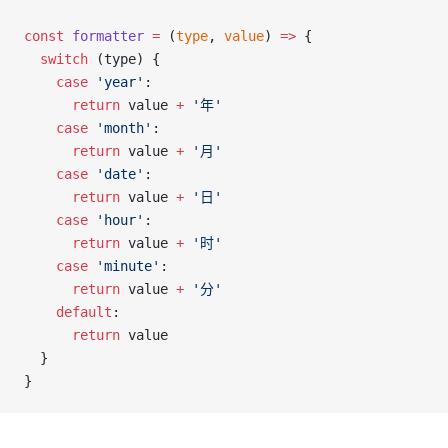
const
 formatter
 =
 (
type
, 
value
) 
=>
 {
  switch
 (type) {
    case
 'year'
:
      return
 value 
+
 '年'
    case
 'month'
:
      return
 value 
+
 '月'
    case
 'date'
:
      return
 value 
+
 '日'
    case
 'hour'
:
      return
 value 
+
 '时'
    case
 'minute'
:
      return
 value 
+
 '分'
    default
:
      return
 value
  }
}