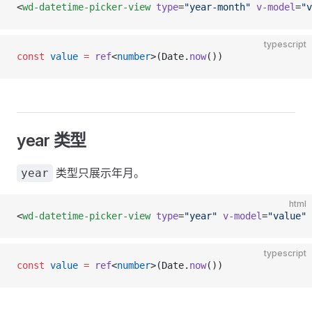
<
wd-datetime-picker-view
 type
=
"year-month"
 v-model
=
"v
typescript
const
 value
 =
 ref
<
number
>(Date.
now
())
year 类型
类型只展示年月。
year
html
<
wd-datetime-picker-view
 type
=
"year"
 v-model
=
"value"
 
typescript
const
 value
 =
 ref
<
number
>(Date.
now
())