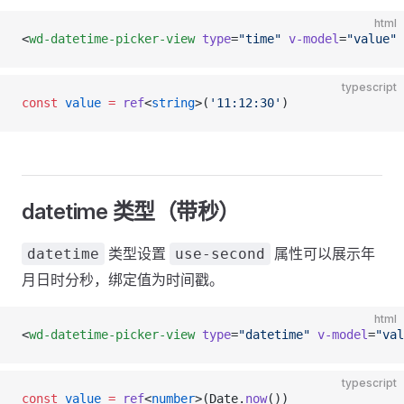
html
<
wd-datetime-picker-view
 type
=
"time"
 v-model
=
"value"
 
typescript
const
 value
 =
 ref
<
string
>(
'11:12:30'
)
datetime 类型（带秒）
类型设置
属性可以展示年
datetime
use-second
月日时分秒，绑定值为时间戳。
html
<
wd-datetime-picker-view
 type
=
"datetime"
 v-model
=
"val
typescript
const
 value
 =
 ref
<
number
>(Date.
now
())