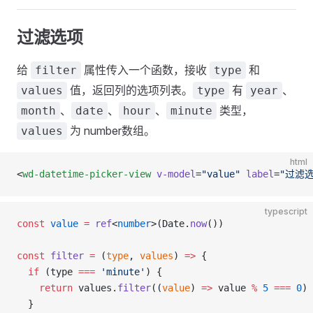
过滤选项
给
属性传入一个函数，接收
和
filter
type
值，返回列的选项列表。
有
、
values
type
year
、
、
、
类型，
month
date
hour
minute
为 number数组。
values
html
<
wd-datetime-picker-view
 v-model
=
"value"
 label
=
"过滤选
typescript
const
 value
 =
 ref
<
number
>(Date.
now
())
const
 filter
 =
 (
type
, 
values
) 
=>
 {
  if
 (type 
===
 'minute'
) {
    return
 values.
filter
((
value
) 
=>
 value 
%
 5
 ===
 0
)
  }