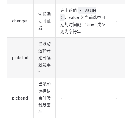
选中的值
{ value
切换选
，value 为当前选中日
}
change
项时触
-
期的时间戳，'time' 类型
发
则为字符串
当滚动
选择开
pickstart
始时候
-
-
触发事
件
当滚动
选择结
pickend
束时候
-
-
触发事
件