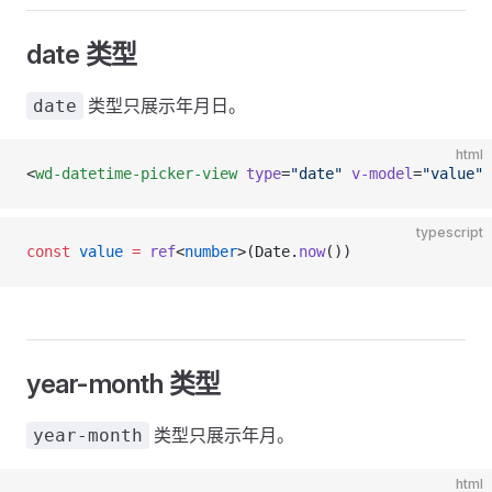
date 类型
类型只展示年月日。
date
html
<
wd-datetime-picker-view
 type
=
"date"
 v-model
=
"value"
 
typescript
const
 value
 =
 ref
<
number
>(Date.
now
())
year-month 类型
类型只展示年月。
year-month
html